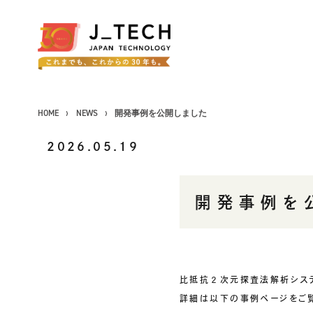
HOME
NEWS
開発事例を公開しました
2026.05.19
CONCEPT
開発事例を
コンセプト
SERVICE
事業紹介
製品ソリューション
比抵抗２次元探査法解析シス
J's Works ERP
詳細は以下の事例ページをご
FLEXSCHE