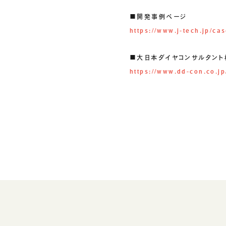
クラウドソリューション
■開発事例ページ
受託開発
https://www.j-tech.jp/ca
生成AIソリューション
■大日本ダイヤコンサルタント
https://www.dd-con.co.jp
CASES
公開事例
SUSTAINABILITY
サス
セキュリティポリシー
認証／資格
SDGsへの取り組み
コンプライアンス
労働情報の公開