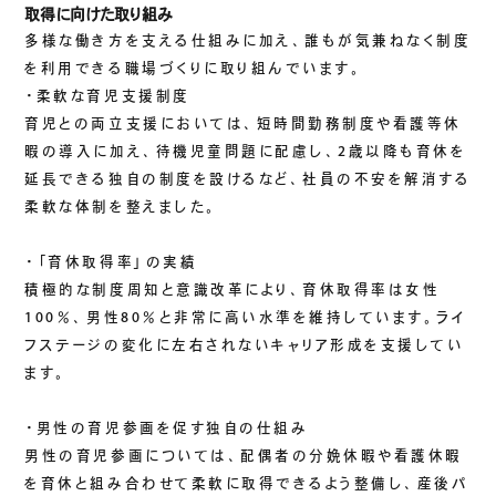
取得に向けた取り組み
ご挨拶
多様な働き方を支える仕組みに加え、誰もが気兼ねなく制度
組織図
を利用できる職場づくりに取り組んでいます。
沿革
・柔軟な育児支援制度
育児との両立支援においては、短時間勤務制度や看護等休
拠点一覧
暇の導入に加え、待機児童問題に配慮し、2歳以降も育休を
DX推進
延長できる独自の制度を設けるなど、社員の不安を解消する
柔軟な体制を整えました。
ACCESS
・「育休取得率」の実績
積極的な制度周知と意識改革により、育休取得率は女性
アクセス
100％、男性80％と非常に高い水準を維持しています。ライ
CONTACT
フステージの変化に左右されないキャリア形成を支援してい
ます。
お問い合わせ
・男性の育児参画を促す独自の仕組み
男性の育児参画については、配偶者の分娩休暇や看護休暇
を育休と組み合わせて柔軟に取得できるよう整備し、産後パ