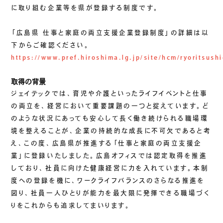
生成AIソリューション
に取り組む企業等を県が登録する制度です。
「広島県 仕事と家庭の両立支援企業登録制度」の詳細は以
CASES
下からご確認ください。
https://www.pref.hiroshima.lg.jp/site/hcm/ryoritsush
公開事例
取得の背景
SUSTAINABILITY
ジェイテックでは、育児や介護といったライフイベントと仕事
セキュリティポリシー
サステナビリティ
の両立を、経営において重要課題の一つと捉えています。ど
認証／資格
のような状況にあっても安心して長く働き続けられる職場環
SDGsへの取り組み
境を整えることが、企業の持続的な成長に不可欠であると考
え、この度、広島県が推進する「仕事と家庭の両立支援企
コンプライアンス
業」に登録いたしました。広島オフィスでは認定取得を推進
労働情報の公開
しており、社員に向けた健康経営に力を入れています。本制
度への登録を機に、ワークライフバランスのさらなる推進を
図り、社員一人ひとりが能力を最大限に発揮できる職場づく
COMPANY
りをこれからも追求してまいります。
会社概要
会社情報