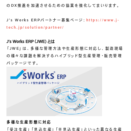
生成AIソリューション
のDX推進を加速させるための協業を強化してまいります。
J’s Works ERPパートナー募集ページ：
https://www.j-
CASES
tech.jp/solution/partner/
公開事例
J’s Works ERP（JWE）とは
SUSTAINABILITY
「JWE」は、多様な管理方法や生産形態に対応し、製造現場
の様々な課題を解決するハイブリッド型生産管理・販売管理
セキュリティポリシー
サステナビリティ
パッケージです。
認証／資格
SDGsへの取り組み
コンプライアンス
労働情報の公開
COMPANY
多様な生産形態に対応
「受注生産」「見込生産」「半見込生産」といった異なる生産
会社概要
会社情報