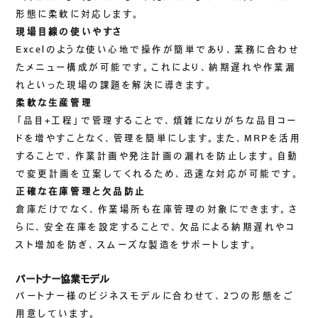
形態に柔軟に対応します。
ご挨拶
現場目線の使いやすさ
組織図
Excelのような使い心地で操作が簡単であり、業務に合わせ
沿革
たメニュー構成が可能です。これにより、納期遅れや作業漏
拠点一覧
れといった現場の課題を解決に導きます。
DX推進
柔軟な生産管理
「品目+工程」で管理することで、煩雑になりがちな品目コー
ドを増やすことなく、管理を簡単にします。また、MRPを活用
することで、作業計画や発注計画の漏れを防止します。自動
ACCESS
で変更計画を立案してくれるため、迅速な対応が可能です。
正確な在庫管理と欠品防止
アクセス
倉庫だけでなく、作業場所も在庫管理の対象にできます。さ
CONTACT
らに、安全在庫を設定することで、欠品による納期遅れやコ
スト増加を防ぎ、スムーズな製造をサポートします。
お問い合わせ
パートナー協業モデル
パートナー様のビジネスモデルに合わせて、2つの形態をご
用意しています。