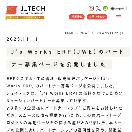
Language
採用情報
お問い合わせ
HOME
NEWS
J’s Works ERP（J...
2025.11.11
J’s Works ERP（JWE）のパート
CONCEPT
ナー募集ページを公開しました
コンセプト
SERVICE
ERPシステム（生産管理・販売管理パッケージ）「J’s
Works ERP」のパートナー募集ページを公開しました。
製品ソリューション
事業紹介
ジェイテックは、「J’s Works ERP」の価値を届けるためソ
J's Works ERP
リューションパートナーを募集しています。
FLEXSCHE
より多くの企業様にパートナーシップにご興味をお持ちいた
クラウドソリューション
だき、スムーズに情報提供を行うため、この度パートナープ
ログラムの専用ページを公開する運びとなりました。本ペー
受託開発
ジの公開により、パートナーシップの透明性を高め、製造業