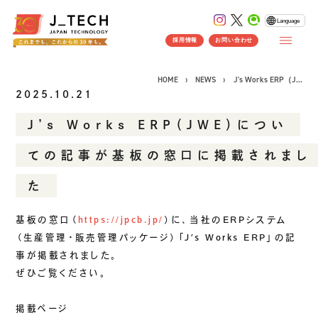
Language
採用情報
お問い合わせ
HOME
NEWS
J's Works ERP（J...
2025.10.21
J’s Works ERP（JWE）につい
CONCEPT
ての記事が基板の窓口に掲載されまし
コンセプト
た
SERVICE
製品ソリューション
事業紹介
基板の窓口（
https://jpcb.jp/
）に、当社のERPシステム
J's Works ERP
（生産管理・販売管理パッケージ）「J’s Works ERP」の記
事が掲載されました。
FLEXSCHE
ぜひご覧ください。
クラウドソリューション
受託開発
掲載ページ