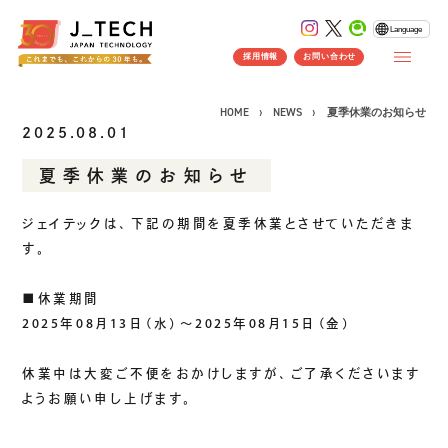
Language
採用情報
お問い合わせ
HOME
NEWS
夏季休業のお知らせ
2025.08.01
夏季休業のお知らせ
CONCEPT
ジェイテックは、下記の期間を夏季休業とさせていただきま
コンセプト
す。
SERVICE
■休業期間
製品ソリューション
事業紹介
2025年08月13日（水）～2025年08月15日（金）
J's Works ERP
FLEXSCHE
休業中は大変ご不便をおかけしますが、ご了承くださいます
クラウドソリューション
ようお願い申し上げます。
受託開発