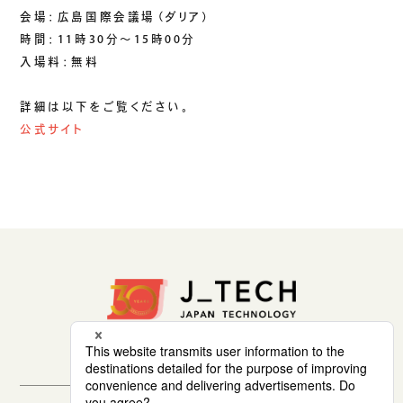
生成AIソリューション
会場：広島国際会議場（ダリア）
時間：11時30分〜15時00分
入場料：無料
CASES
詳細は以下をご覧ください。
公開事例
公式サイト
SUSTAINABILITY
セキュリティポリシー
サステナビリティ
認証／資格
SDGsへの取り組み
コンプライアンス
労働情報の公開
COMPANY
会社概要
会社情報