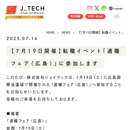
Language
採用情報
お問い合わせ
HOME
NEWS
【7月19日開催】転職イベント...
2025.07.16
【7月19日開催】転職イベント「適職
CONCEPT
フェア（広島）」に参加します
コンセプト
SERVICE
このたび、株式会社ジェイテックは、7月19日（土）に広島国
際会議場で開催される「適職フェア（広島）」へ参加すること
製品ソリューション
事業紹介
をお知らせいたします。
J's Works ERP
皆様のご来場をお待ちしております。
FLEXSCHE
クラウドソリューション
■概要
「適職フェア（広島）」
受託開発
会期：7月19日（土）