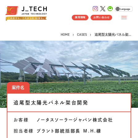
Language
採用情報
お問い合わせ
HOME
CASES
追尾型太陽光パネル架...
CONCEPT
コンセプト
SERVICE
案件名
製品ソリューション
事業紹介
追尾型太陽光パネル架台開発
J's Works ERP
FLEXSCHE
お客様
ノータスソーラージャパン株式会社
クラウドソリューション
受託開発
担当者様
プラント部統括部長 M.H.様