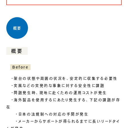
生成AIソリューション
CASES
概要
公開事例
SUSTAINABILITY
概要
セキュリティポリシー
サステナビリティ
認証／資格
Before
SDGsへの取り組み
・架台の状態や周囲の状況を、安定的に収集する必要性
コンプライアンス
・突風などの突発的な事象に対する安全性に課題
労働情報の公開
・問題発生時、現地に赴くための運用コストが発生
・海外製品を使用するにあたり発生する、下記の課題が存
在
・日本の法規制への対応の手間が発生
COMPANY
・メーカーからサポートが得られるまでに長いリードタイ
会社概要
会社情報