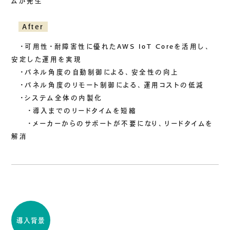
ムが発生
ご挨拶
After
組織図
沿革
・可用性・耐障害性に優れたAWS IoT Coreを活用し、
拠点一覧
安定した運用を実現
・パネル角度の自動制御による、安全性の向上
DX推進
・パネル角度のリモート制御による、運用コストの低減
・システム全体の内製化
・導入までのリードタイムを短縮
ACCESS
・メーカーからのサポートが不要になり、リードタイムを
解消
アクセス
CONTACT
お問い合わせ
導入背景