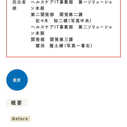
生成AIソリューション
担当者
ヘルスケアＩＴ事業部 第一ソリューショ
様
ン本部
第二開発部 開発第二課
佐々木 知二様（写真中央）
CASES
ヘルスケアＩＴ事業部 第二ソリューショ
ン本部
公開事例
開発部 開発第三課
櫻田 隆士様（写真一番右）
SUSTAINABILITY
セキュリティポリシー
サステナビリティ
認証／資格
SDGsへの取り組み
概要
コンプライアンス
労働情報の公開
概要
COMPANY
Before
会社概要
会社情報