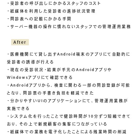
・受診者の呼び出しにかかるスタッフのコスト
ご挨拶
・紙媒体を利用した受診者の進捗状況管理
組織図
・問診表への記載にかかる手間
沿革
・サーバー機器の操作に慣れないスタッフでの管理運用業務
拠点一覧
After
DX推進
・医療機関にて貸し出すAndroid端末のアプリにて自動的に
受診者の誘導が行える
・現在の受診状況・結果が手元のAndroidアプリや
ACCESS
Windowsアプリにて確認できる
アクセス
・Androidアプリから、検査に関わる一部の問診登録が可能
となり、問診票の手書き負担を軽減できた
CONTACT
・分かりやすいUIのアプリケーションにて、管理運用業務が
お問い合わせ
実施できる
・システム化を行ったことで健診時間が10分ずつ短縮できて
おり、その上で新規顧客の集客につながっている
・紙媒体での業務を電子化したことによる残業時間の削減