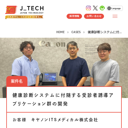
Language
採用情報
お問い合わせ
HOME
CASES
健康診断システムに付...
CONCEPT
コンセプト
SERVICE
案件名
製品ソリューション
事業紹介
健康診断システムに付随する受診者誘導ア
J's Works ERP
FLEXSCHE
プリケーション群の開発
クラウドソリューション
お客様
キヤノンITSメディカル株式会社
受託開発