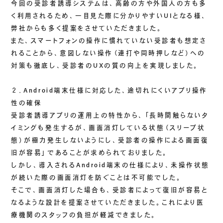
今回の受診者誘導システムは、高齢の方や外国人の方も多
く利用されるため、一目見た際に分かりやすいUIとなる様、
弊社からも多く提案をさせていただきました。
また、スマートフォンの操作に慣れていない受診者も想定さ
れることから、意図しない操作（連打や同時押しなど）への
対策も徹底し、受診者のUXの質の向上を実現しました。
２．Android端末仕様に対応した、途切れにくいアプリ操作
性の確保
受診者誘導アプリの運用上の特性から、「長時間触らないタ
イミングも発生するが、画面消灯している状態（スリープ状
態）が極力発生しないようにし、受診者の操作による画面復
旧が容易」であることが求められておりました。
しかし、導入されるAndroid端末の仕様により、未操作状態
が続いた際の画面消灯を防ぐことは不可能でした。
そこで、画面消灯した場合も、受診者によって復旧が容易と
なるような設計を提案させていただきました。これにより医
療機関のスタッフの負担が軽減できました。