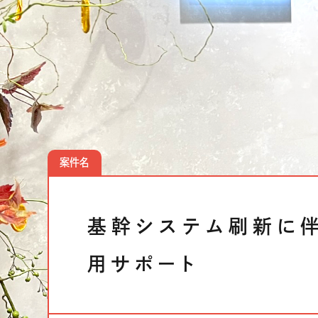
クラウドソリューション
受託開発
生成AIソリューション
CASES
公開事例
案件名
SUSTAINABILITY
サス
セキュリティポリシー
認証／資格
基幹システム刷新に伴
SDGsへの取り組み
コンプライアンス
用サポート
労働情報の公開