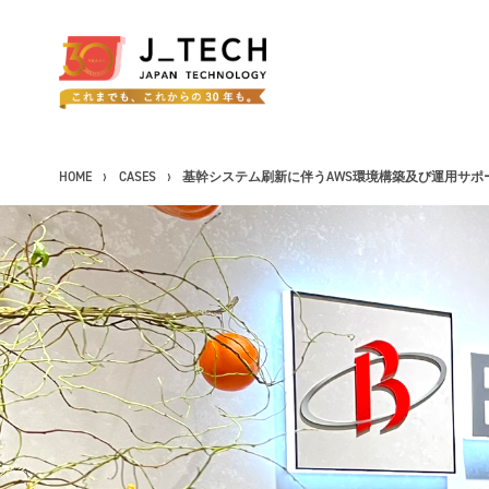
HOME
CASES
基幹システム刷新に伴うAWS環境構築及び運用サポ
CONCEPT
コンセプト
SERVICE
事業紹介
製品ソリューション
J's Works ERP
FLEXSCHE