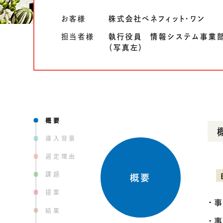
COMPANY
会社情報
お客様
株式会社ベネフィット・ワン
会社概要
担当者様
執行役員 情報システム事業部
ご挨拶
（写真左）
組織図
沿革
拠点一覧
DX推進
概要
ACCESS
アクセス
導入背景
選定理由
CONTACT
課題
概要
お問い合わせ
提案
・
結果
・