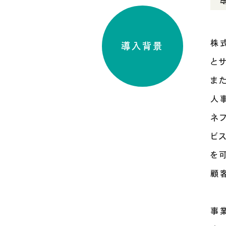
株
導入背景
と
ま
人
ネ
ビ
を
顧
事