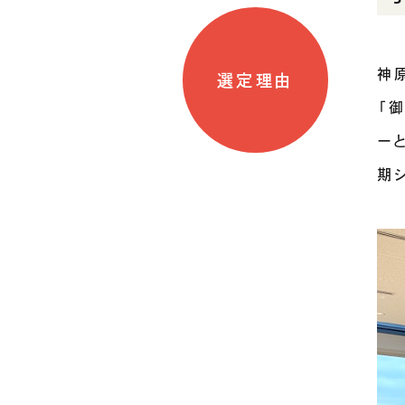
神
選定理由
「
ー
期