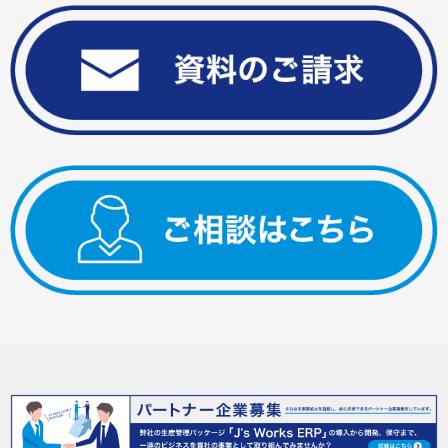
J's Works Solutionとは？
J’s Works ERP
-生産管理システム-
FLEXSCHE
-生産スケジューラ-
特長
資料請求・ご相談