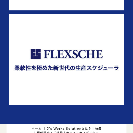
ホーム
｜
J's Works Solutionとは？
|
特長
|
資料請求・ご相談
｜
セキュリティポリシー