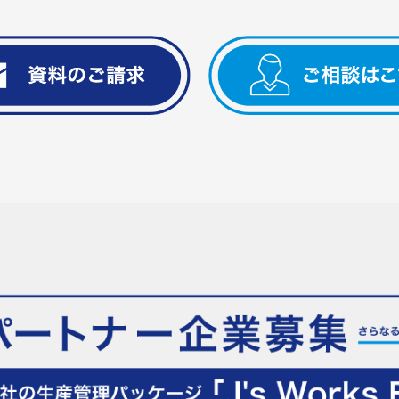
J's Works Solution
J’s Works ERP
-生産管理システム
FLEXSCHE
-生産スケジューラ-
特長
資料請求・ご相談